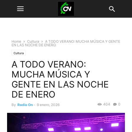
Home
Cultura
A TODO VERANO: MUCHA MÚSICA Y GENTE
EN LAS NOCHE DE ENERO
Cultura
A TODO VERANO:
MUCHA MÚSICA Y
GENTE EN LAS NOCHE
DE ENERO
404
0
By
Radio On
-
9 enero, 2026