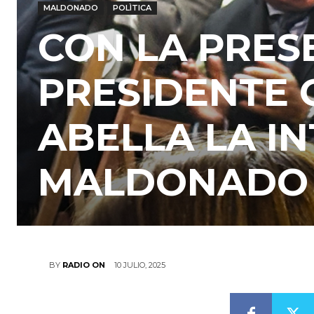
MALDONADO
POLÌTICA
CON LA PRES
PRESIDENTE 
ABELLA LA I
MALDONADO
10 JULIO, 2025
BY
RADIO ON