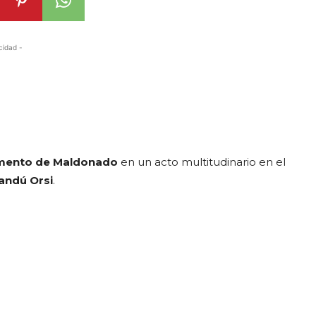
cidad -
amento de Maldonado
en un acto multitudinario en el
ndú Orsi
.