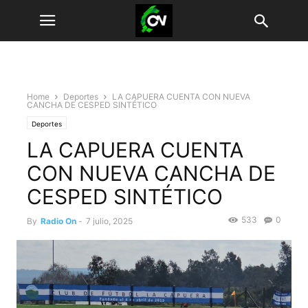
Home
Deportes
LA CAPUERA CUENTA CON NUEVA
CANCHA DE CESPED SINTÉTICO
Deportes
LA CAPUERA CUENTA
CON NUEVA CANCHA DE
CESPED SINTÉTICO
533
0
By
Radio On
-
7 julio, 2025