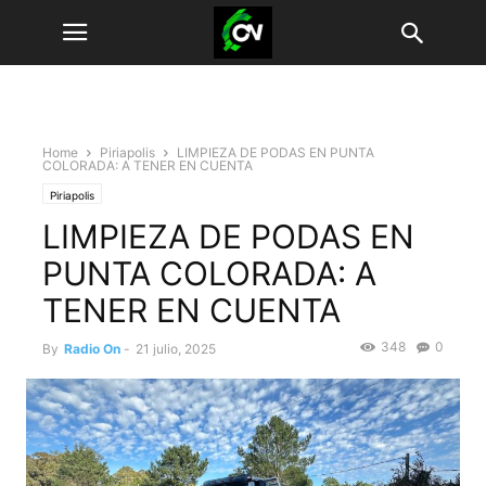
Home
Piriapolis
LIMPIEZA DE PODAS EN PUNTA
COLORADA: A TENER EN CUENTA
Piriapolis
LIMPIEZA DE PODAS EN
PUNTA COLORADA: A
TENER EN CUENTA
348
0
By
Radio On
-
21 julio, 2025