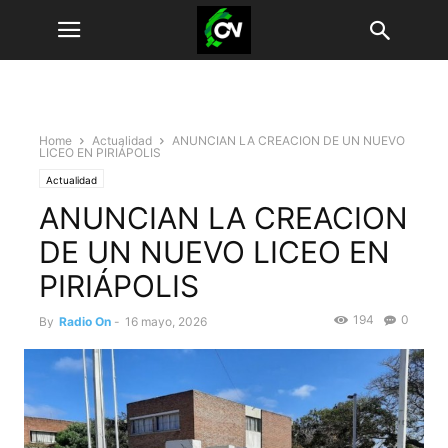
Home
Actualidad
ANUNCIAN LA CREACION DE UN NUEVO
LICEO EN PIRIÁPOLIS
Actualidad
ANUNCIAN LA CREACION
DE UN NUEVO LICEO EN
PIRIÁPOLIS
194
0
By
Radio On
-
16 mayo, 2026