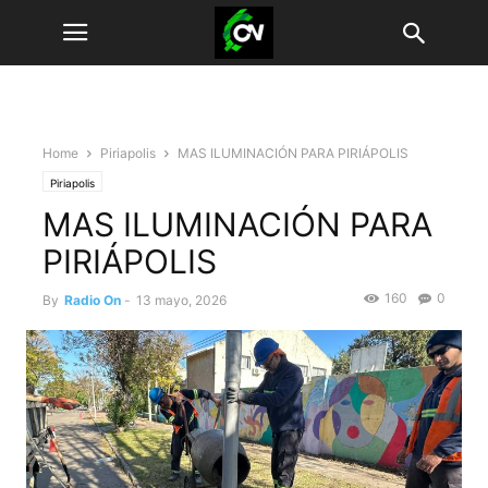
Home
Piriapolis
MAS ILUMINACIÓN PARA PIRIÁPOLIS
Piriapolis
MAS ILUMINACIÓN PARA
PIRIÁPOLIS
160
0
By
Radio On
-
13 mayo, 2026