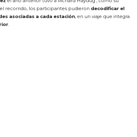
uez
el año anterior tuvo a Richard Haydug , como su
l recorrido, los participantes pudieron
decodificar el
udes asociadas a cada estación
, en un viaje que integra
rior
.