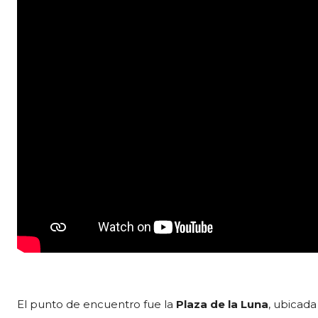
El punto de encuentro fue la
Plaza de la Luna
, ubicad